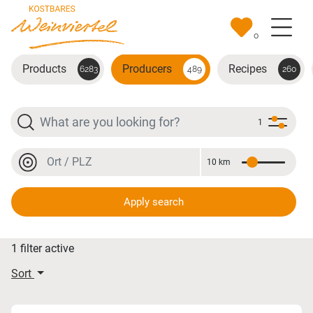
Skip to main content
0
Products
Producers
Recipes
6283
489
260
Search
1
Location or postal code
10 km
Distance
Location or postal code
Apply search
Displaying results
1 filter active
Sort