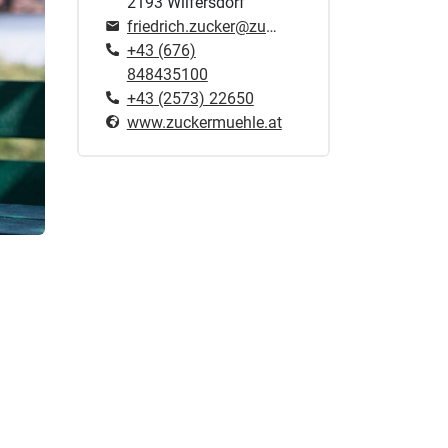
2193 Wilfersdorf
friedrich.zucker@zuckermuehle.at
+43 (676)
848435100
+43 (2573) 22650
www.zuckermuehle.at