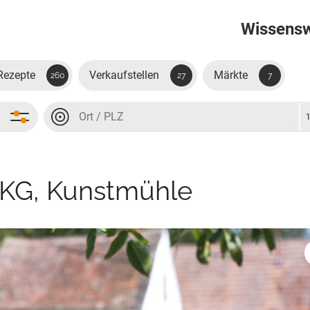
Wissens
Rezepte
Verkaufstellen
Märkte
260
27
7
Ort oder PLZ
Ort oder PLZ
 KG, Kunstmühle