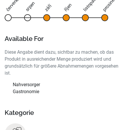
červenec
prosinec
listopad
srpen
říjen
září
Available For
Diese Angabe dient dazu, sichtbar zu machen, ob das
Produkt in ausreichender Menge produziert wird und
grundsätzlich für größere Abnahmemengen vorgesehen
ist.
Nahversorger
Gastronomie
Kategorie