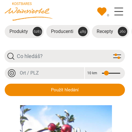
Přejít na hlavní obsah
0
Produkty
Producenti
Recepty
6283
489
260
Hledat
Místo nebo PSČ
10 km
Vzdálenost
Místo nebo PSČ
Äpfel
Použít hledání