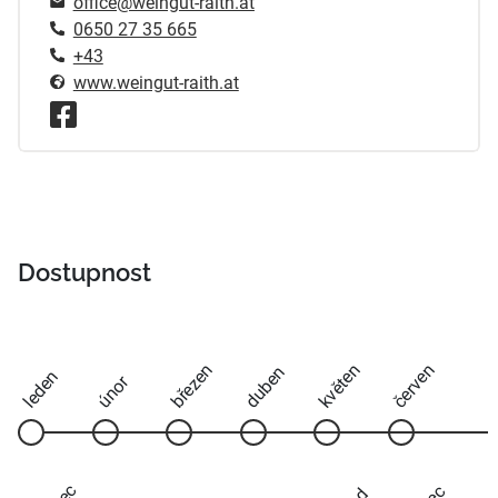
office@weingut-raith.at
0650 27 35 665
+43
www.weingut-raith.at
Dostupnost
březen
květen
červen
duben
leden
únor