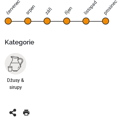
červenec
prosinec
listopad
srpen
říjen
září
Kategorie
Džusy &
sirupy