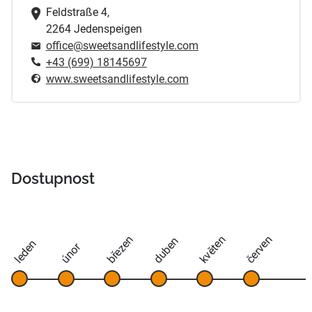
Feldstraße 4,
2264 Jedenspeigen
office@sweetsandlifestyle.com
+43 (699) 18145697
www.sweetsandlifestyle.com
Dostupnost
březen
květen
červen
duben
leden
únor