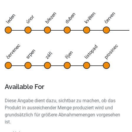
březen
květen
červen
duben
leden
únor
červenec
prosinec
listopad
srpen
říjen
září
Available For
Diese Angabe dient dazu, sichtbar zu machen, ob das
Produkt in ausreichender Menge produziert wird und
grundsätzlich für größere Abnahmemengen vorgesehen
ist.