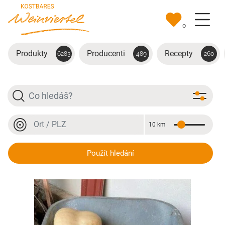
Přejít na hlavní obsah
0
Produkty
Producenti
Recepty
6283
489
260
Hledat
Místo nebo PSČ
10 km
Vzdálenost
Místo nebo PSČ
Butterkürbis
Použít hledání