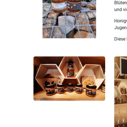
Blüten
und vi
Honigw
Jugen
Diese 