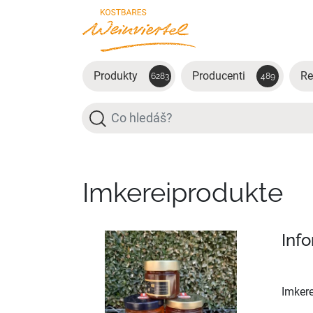
Přejít na hlavní obsah
Produkty
Producenti
Re
6283
489
Hledat
Imkereiprodukte
Inf
Imkere