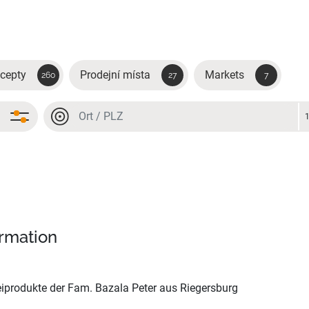
cepty
Prodejní místa
Markets
260
27
7
Místo nebo PSČ
Místo nebo PSČ
ormation
iprodukte der Fam. Bazala Peter aus Riegersburg