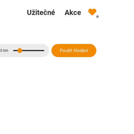
Užitečné
Akce
0
Použít hledání
10 km
Vzdálenost