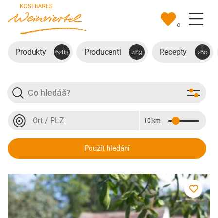
Přejít na hlavní obsah
0
Produkty
Producenti
Recepty
6283
489
260
Hledat
Místo nebo PSČ
10 km
Vzdálenost
Místo nebo PSČ
Nüsse
Použít hledání