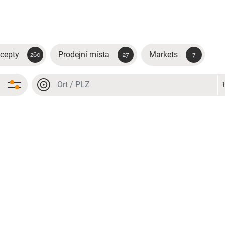
cepty
Prodejní místa
Markets
260
27
7
Místo nebo PSČ
Místo nebo PSČ