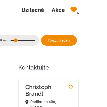
Užitečné
Akce
0
Použít hledání
10 km
Vzdálenost
Kontaktujte
Christoph
Brandl
Radlbrunn 40a,