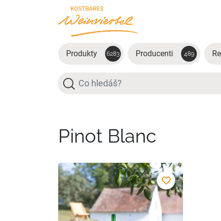
Přejít na hlavní obsah
Produkty
Producenti
Re
6283
489
Hledat
Pinot Blanc