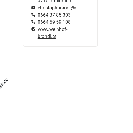
3710 Radlbrunn
christophbrandl@gmx.net
0664 37 85 303
0664 59 59 108
www.weinhof-
brandl.at
sinec