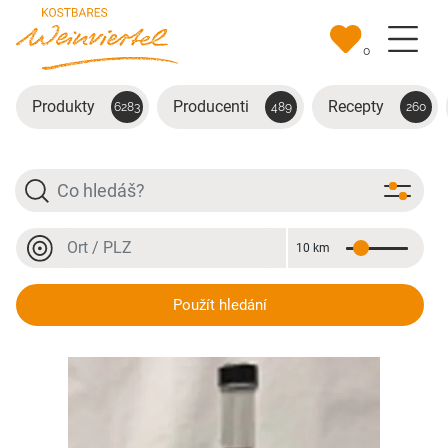
Přejít na hlavní obsah
0
Produkty
Producenti
Recepty
6283
489
260
Hledat
Místo nebo PSČ
10 km
Vzdálenost
Místo nebo PSČ
Rotweinlikör
Použít hledání