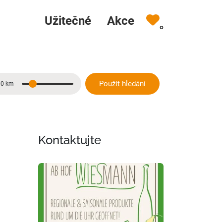
Užitečné
Akce
0
Použít hledání
10 km
Vzdálenost
Kontaktujte