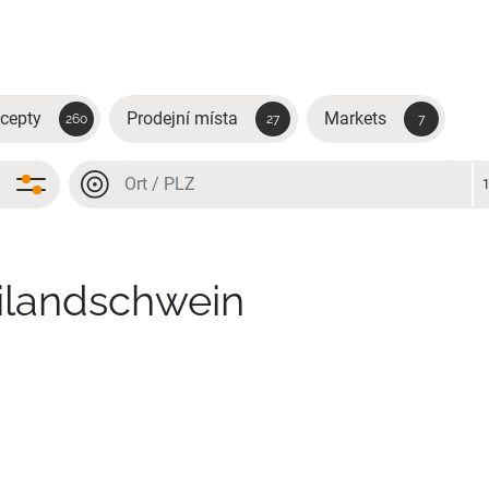
cepty
Prodejní místa
Markets
260
27
7
Místo nebo PSČ
Místo nebo PSČ
ilandschwein