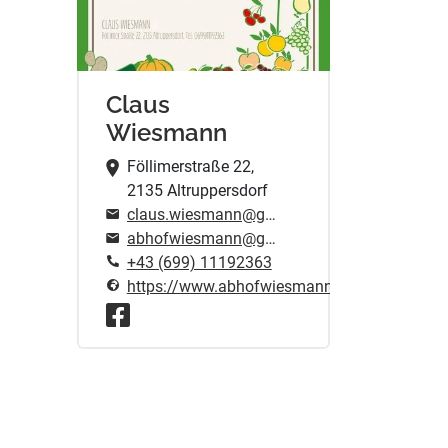
Claus
Wiesmann
Föllimerstraße 22,
2135 Altruppersdorf
claus.wiesmann@gmx.at
abhofwiesmann@gmail.com
+43 (699) 11192363
https://www.abhofwiesmann.at/