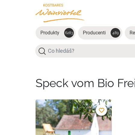
Přejít na hlavní obsah
Produkty
Producenti
Re
6283
489
Hledat
Speck vom Bio Fre