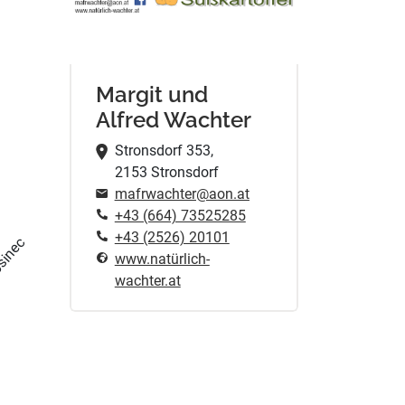
Margit und
Alfred Wachter
Stronsdorf 353,
2153 Stronsdorf
mafrwachter@aon.at
+43 (664) 73525285
+43 (2526) 20101
sinec
www.natürlich-
wachter.at