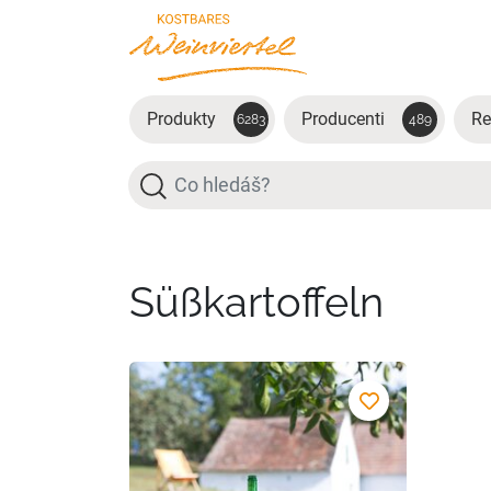
Přejít na hlavní obsah
Produkty
Producenti
Re
6283
489
Hledat
Süßkartoffeln