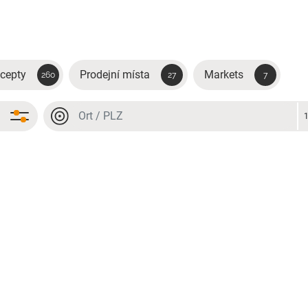
cepty
Prodejní místa
Markets
260
27
7
Místo nebo PSČ
Místo nebo PSČ