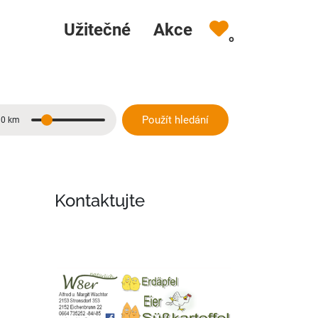
Užitečné
Akce
0
Použít hledání
10 km
Vzdálenost
Kontaktujte