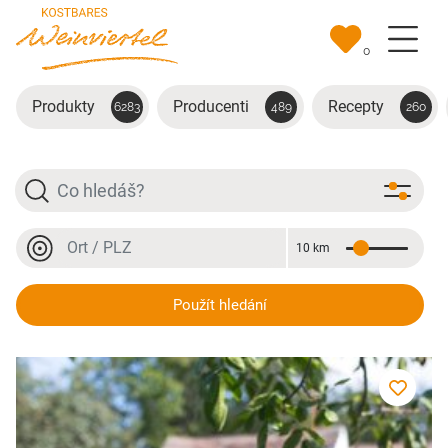
Přejít na hlavní obsah
0
Produkty
Producenti
Recepty
6283
489
260
Hledat
Místo nebo PSČ
10 km
Vzdálenost
Místo nebo PSČ
Süßweine
Použít hledání