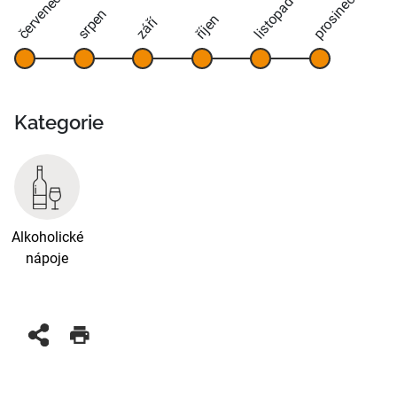
červenec
prosinec
listopad
srpen
říjen
září
Kategorie
Alkoholické
nápoje