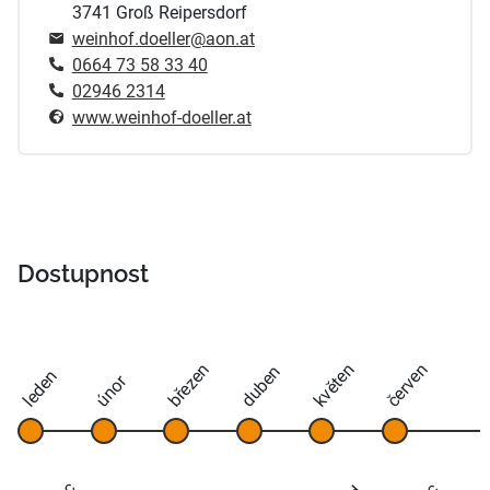
3741 Groß Reipersdorf
weinhof.doeller@aon.at
0664 73 58 33 40
02946 2314
www.weinhof-doeller.at
Dostupnost
březen
květen
červen
duben
leden
únor