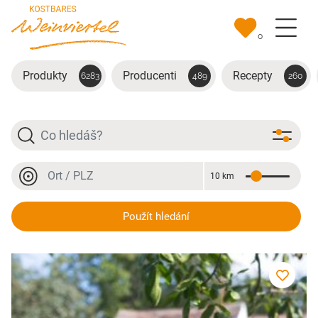
Přejít na hlavní obsah
0
Produkty
Producenti
Recepty
6283
489
260
Hledat
Místo nebo PSČ
10 km
Vzdálenost
Místo nebo PSČ
Weißweinlikör
Použít hledání