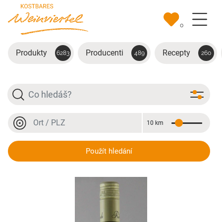
Přejít na hlavní obsah
0
Produkty
Producenti
Recepty
6283
489
260
Hledat
Místo nebo PSČ
10 km
Vzdálenost
Místo nebo PSČ
Welschriesling
Použít hledání