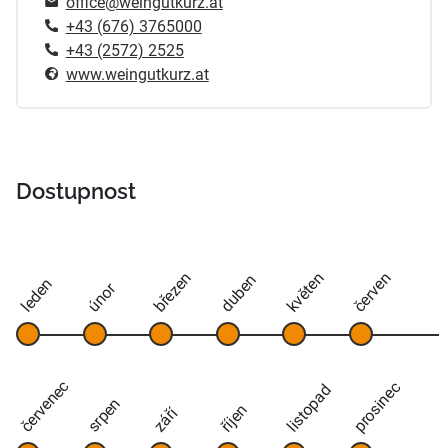
office@weingutkurz.at
+43 (676) 3765000
+43 (2572) 2525
www.weingutkurz.at
Dostupnost
březen
květen
červen
duben
leden
únor
červenec
prosinec
listopad
srpen
říjen
září