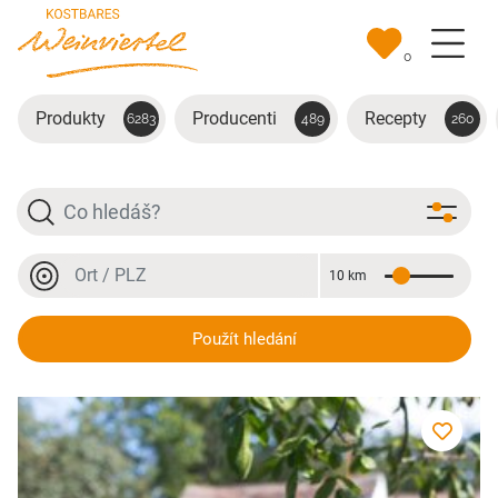
Přejít na hlavní obsah
0
Produkty
Producenti
Recepty
6283
489
260
Hledat
Místo nebo PSČ
10 km
Vzdálenost
Místo nebo PSČ
Welschriesling
Použít hledání