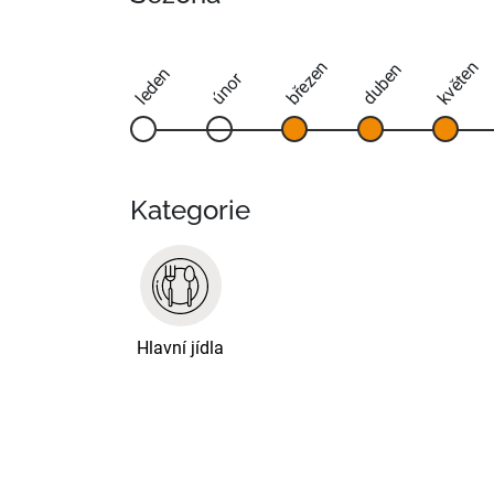
březen
květen
duben
leden
únor
Kategorie
Hlavní jídla