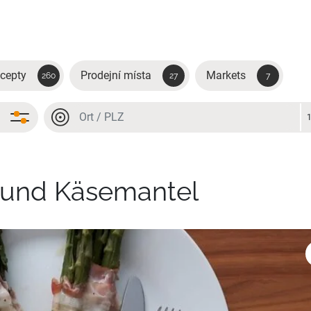
cepty
Prodejní místa
Markets
260
27
7
Místo nebo PSČ
Místo nebo PSČ
 und Käsemantel