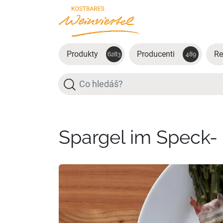
Přejít na hlavní obsah
Produkty
Producenti
Re
6283
489
Hledat
Spargel im Speck-