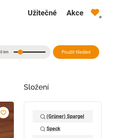
Užitečné
Akce
0
Použít hledání
10 km
Vzdálenost
Složení
(Grüner) Spargel
Speck