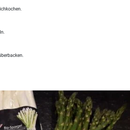
ichkochen.
ln.
überbacken.