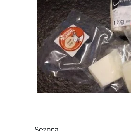
Předchozí snímek
Sezóna