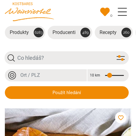
Přejít na hlavní obsah
0
Produkty
Producenti
Recepty
6283
489
260
Hledat
Místo nebo PSČ
10 km
Vzdálenost
Místo nebo PSČ
Striezel
Použít hledání