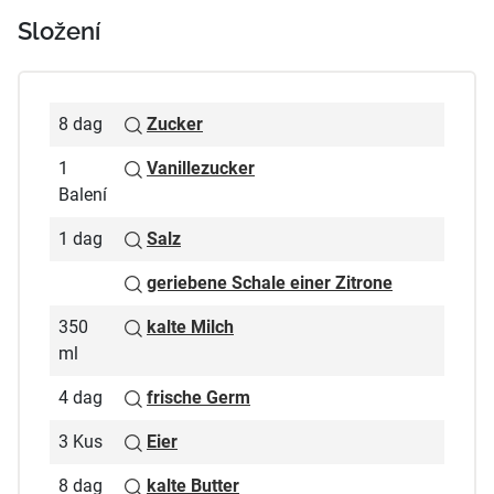
Složení
8 dag
Zucker
1
Vanillezucker
Balení
1 dag
Salz
geriebene Schale einer Zitrone
350
kalte Milch
ml
4 dag
frische Germ
3 Kus
Eier
8 dag
kalte Butter