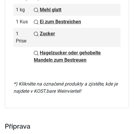
1 kg
Mehl glatt
1 Kus
Ei zum Bestreichen
1
Zucker
Prise
Hagelzucker oder gehobelte
Mandeln zum Bestreuen
*) Klikněte na označené produkty a zjistěte, kde je
najdete v KOST.bare Weinviertel!
Příprava