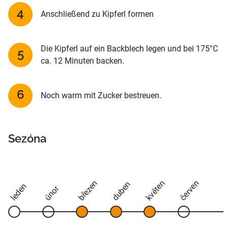
Anschließend zu Kipferl formen
Die Kipferl auf ein Backblech legen und bei 175°C
ca. 12 Minuten backen.
Noch warm mit Zucker bestreuen.
Sezóna
březen
květen
červen
duben
leden
únor