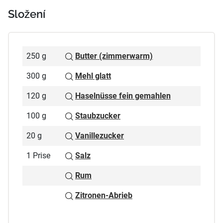
Složení
250 g
Butter (zimmerwarm)
300 g
Mehl glatt
120 g
Haselnüsse fein gemahlen
100 g
Staubzucker
20 g
Vanillezucker
1 Prise
Salz
Rum
Zitronen-Abrieb