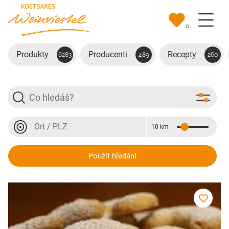
Přejít na hlavní obsah
0
Produkty
Producenti
Recepty
6283
489
260
Hledat
Místo nebo PSČ
10 km
Vzdálenost
Místo nebo PSČ
Vanillekipferl
Použít hledání