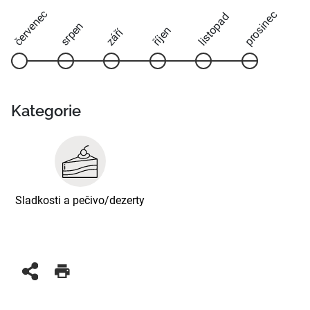
červenec
prosinec
listopad
srpen
říjen
září
Kategorie
Sladkosti a pečivo/dezerty