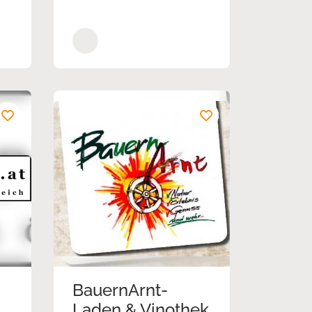
BauernArnt-
Laden & Vinothek