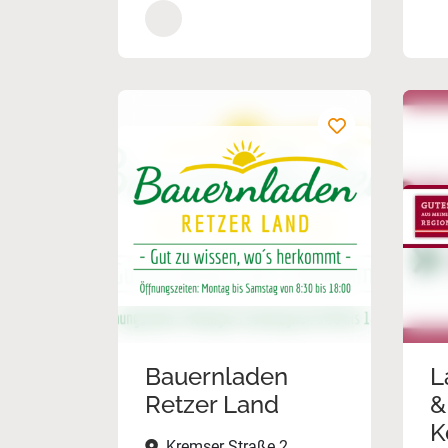
Bauernladen
L
Retzer Land
&
K
Kremser Straße 2,