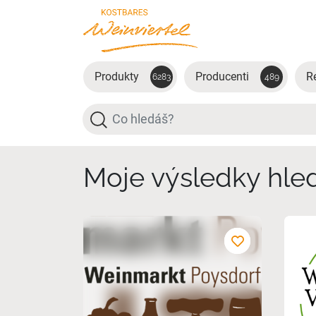
Přejít na hlavní obsah
Produkty
Producenti
R
6283
489
Hledat
Moje výsledky hle