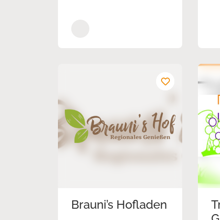
Brauni’s Hofladen
T
G