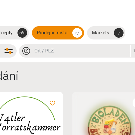
ecepty
Prodejní místa
Markets
260
27
7
Místo nebo PSČ
Místo nebo PSČ
dání