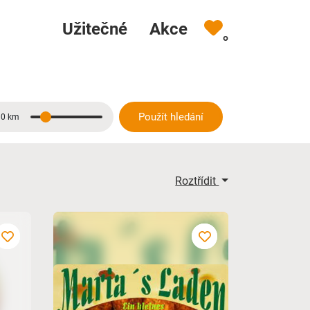
Užitečné
Akce
0
Použít hledání
10 km
Vzdálenost
Roztřídit