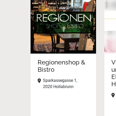
Regionenshop &
V
Bistro
u
E
Sparkassegasse 1,
H
2020 Hollabrunn