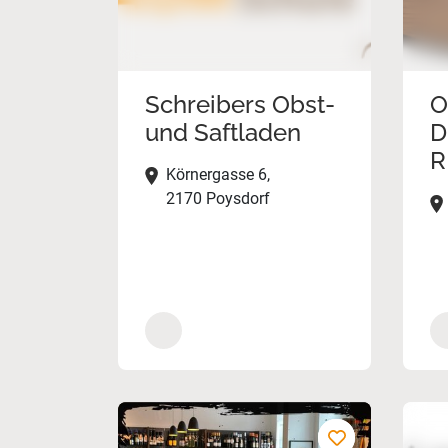
Schreibers Obst-
O
und Saftladen
D
R
Körnergasse 6,
2170 Poysdorf