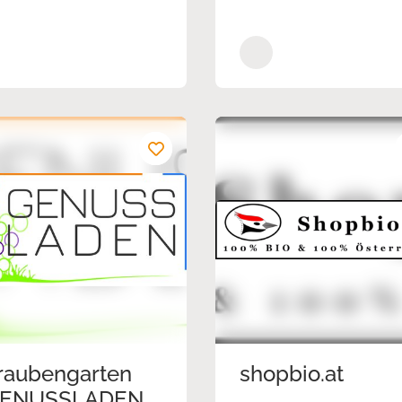
raubengarten
shopbio.at
ENUSSLADEN