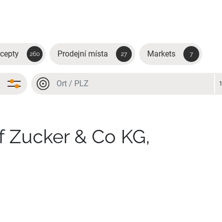
cepty
Prodejní místa
Markets
260
27
7
Místo nebo PSČ
Místo nebo PSČ
f Zucker & Co KG,