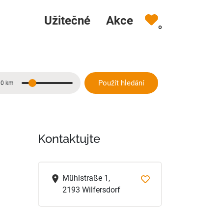
Užitečné
Akce
0
Použít hledání
10 km
Vzdálenost
Kontaktujte
Mühlstraße 1,
2193 Wilfersdorf