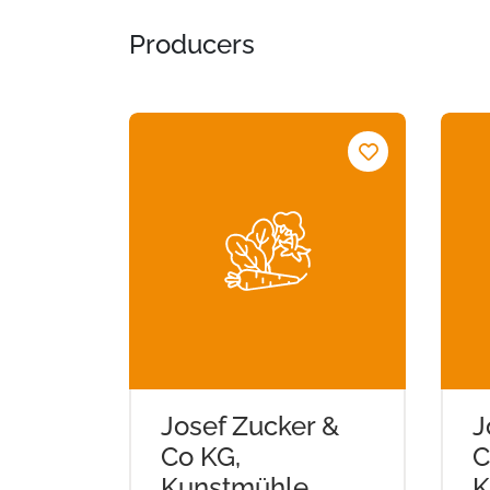
Producers
Josef Zucker &
J
Co KG,
C
Kunstmühle
K