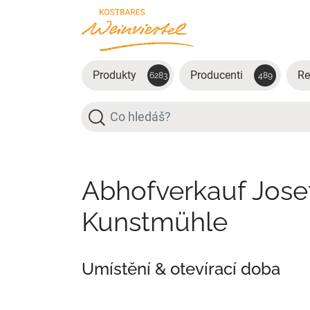
Přejít na hlavní obsah
Produkty
Producenti
Re
6283
489
Hledat
Abhofverkauf Jose
Kunstmühle
Umístění & otevírací doba