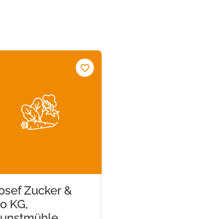
osef Zucker &
o KG,
unstmühle