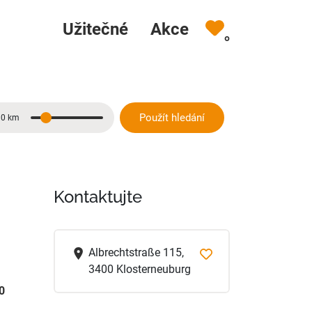
Užitečné
Akce
0
Použít hledání
10 km
Vzdálenost
Kontaktujte
Albrechtstraße 115,
3400 Klosterneuburg
0