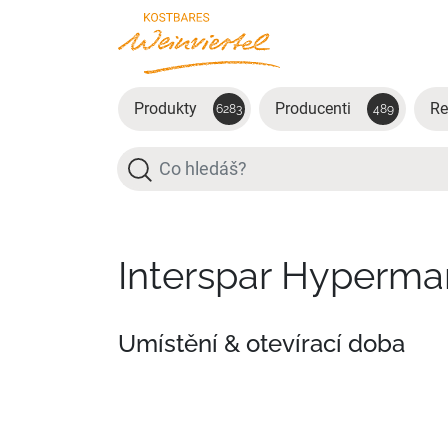
Přejít na hlavní obsah
Produkty
Producenti
Re
6283
489
Hledat
Interspar Hyperma
Umístění & otevírací doba