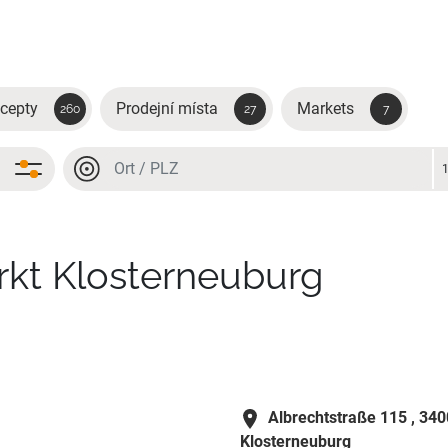
cepty
Prodejní místa
Markets
260
27
7
Místo nebo PSČ
Místo nebo PSČ
rkt Klosterneuburg
Albrechtstraße 115 ,
340
Klosterneuburg