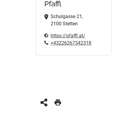
Pfaffl
Schulgasse 21,
2100 Stetten
https://pfaffl.at/
+43226267342318