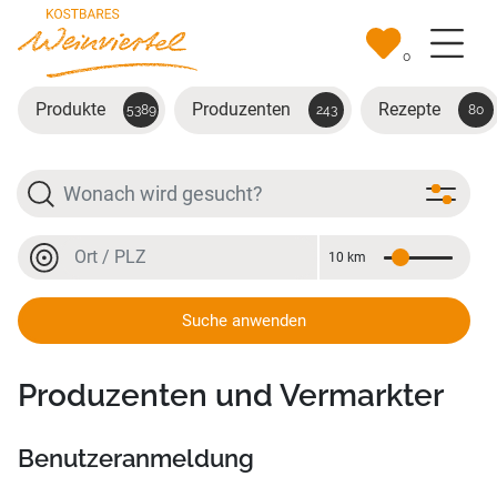
Zum Hauptinhalt springen
0
Produkte
Produzenten
Rezepte
5389
243
80
Suche
Ort oder PLZ
10 km
Entfernung
Kostbares Weinviertel
Ort oder PLZ
Login/Registrierung für Produzenten und Vermarkter
Suche anwenden
Login/Registrierung für
Produzenten und Vermarkter
Benutzeranmeldung