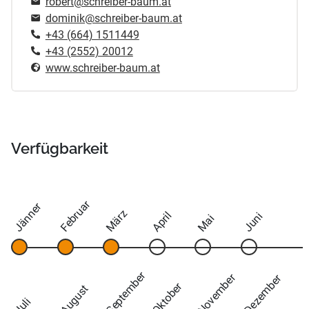
robert@schreiber-baum.at
dominik@schreiber-baum.at
+43 (664) 1511449
+43 (2552) 20012
www.schreiber-baum.at
Verfügbarkeit
Februar
Jänner
März
April
Juni
Mai
September
November
Dezember
Oktober
August
Juli