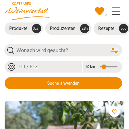
Zum Hauptinhalt springen
0
Produkte
Produzenten
Rezepte
6283
489
260
Suche
Ort oder PLZ
10 km
Entfernung
Ort oder PLZ
Suche anwenden
Apfel-Birne Chutney