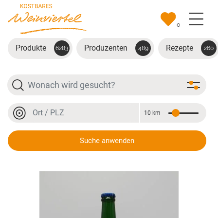
Zum Hauptinhalt springen
0
Produkte
Produzenten
Rezepte
6283
489
260
Suche
Ort oder PLZ
10 km
Entfernung
Ort oder PLZ
Suche anwenden
Apfel-Traubensaft