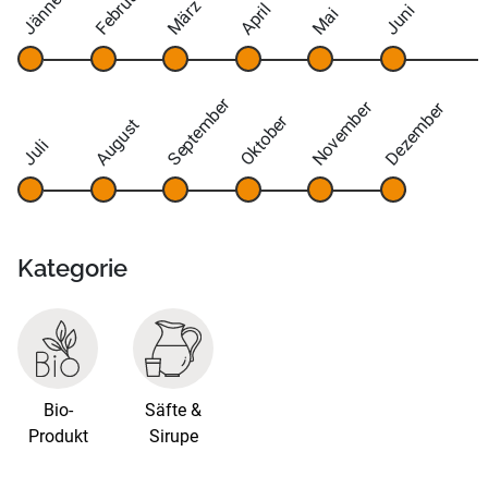
Februar
Jänner
März
April
Juni
Mai
September
November
Dezember
Oktober
August
Juli
Kategorie
Bio-
Säfte &
Produkt
Sirupe