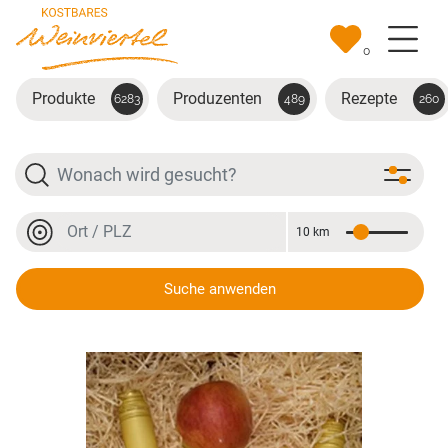
Zum Hauptinhalt springen
0
Produkte
Produzenten
Rezepte
6283
489
260
Suche
Ort oder PLZ
10 km
Entfernung
Ort oder PLZ
Suche anwenden
Apfelcider