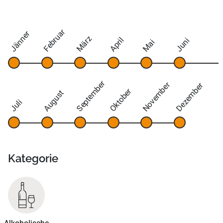
Februar
Jänner
März
April
Juni
Mai
September
November
Dezember
Oktober
August
Juli
Kategorie