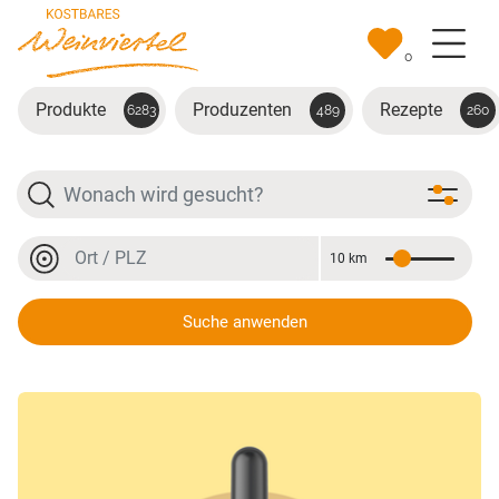
Zum Hauptinhalt springen
0
Produkte
Produzenten
Rezepte
6283
489
260
Suche
Ort oder PLZ
10 km
Entfernung
Ort oder PLZ
Suche anwenden
Bio Gesichts Peeling