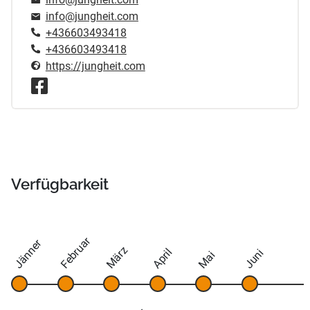
info@jungheit.com
+436603493418
+436603493418
https://jungheit.com
Verfügbarkeit
Februar
Jänner
März
April
Juni
Mai