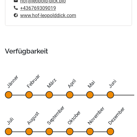
hof@leopold-dick.bio
+436769309019
www.hof-leopolddick.com
Verfügbarkeit
Februar
Jänner
März
April
Juni
Mai
September
November
Dezember
Oktober
August
Juli