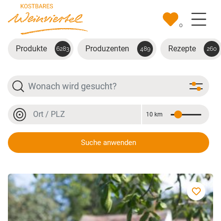
Zum Hauptinhalt springen
0
Produkte
Produzenten
Rezepte
6283
489
260
Suche
Ort oder PLZ
10 km
Entfernung
Ort oder PLZ
Suche anwenden
Bio GV Weinviertel DAC