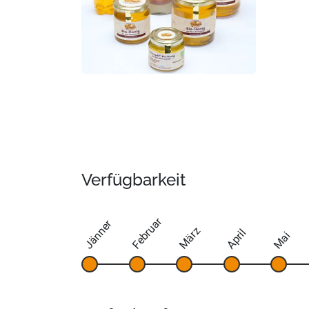
Verfügbarkeit
Februar
Jänner
März
April
Mai