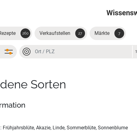
Wissens
Rezepte
Verkaufstellen
Märkte
260
27
7
Ort oder PLZ
Ort oder PLZ
edene Sorten
ormation
: Frühjahrsblüte, Akazie, Linde, Sommerblüte, Sonnenblume