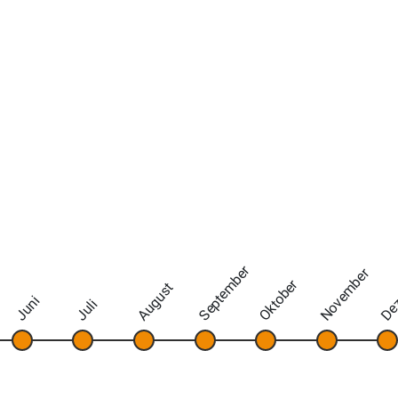
September
November
De
Oktober
August
Juni
Juli