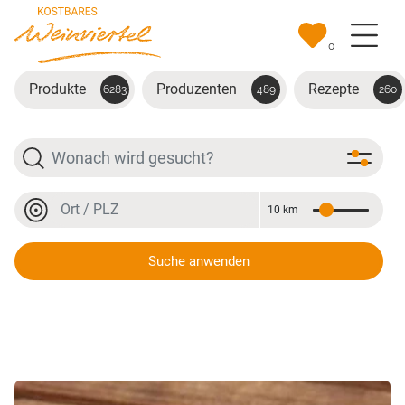
Zum Hauptinhalt springen
0
Produkte
Produzenten
Rezepte
6283
489
260
Suche
Ort oder PLZ
10 km
Entfernung
Ort oder PLZ
Suche anwenden
Bio Ribisel