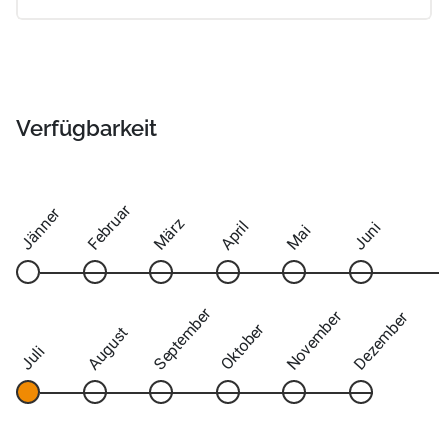
Verfügbarkeit
Februar
Jänner
März
April
Juni
Mai
September
November
Dezember
Oktober
August
Juli