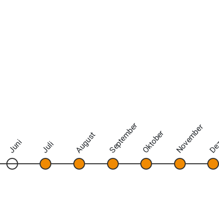
September
November
De
Oktober
August
Juni
Juli