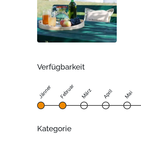
Verfügbarkeit
Februar
Jänner
März
April
Mai
Kategorie