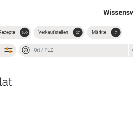
Wissens
Rezepte
Verkaufstellen
Märkte
260
27
7
Ort oder PLZ
Ort oder PLZ
lat