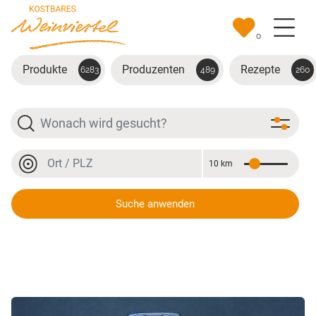
Zum Hauptinhalt springen
0
Produkte
Produzenten
Rezepte
6283
489
260
Suche
Ort oder PLZ
10 km
Entfernung
Ort oder PLZ
Suche anwenden
Blütenhonig in Probegläschen