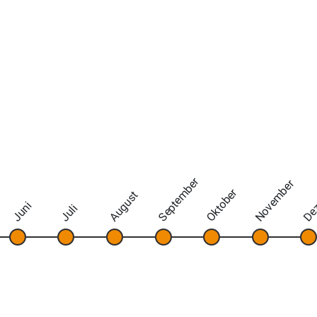
September
November
De
Oktober
August
Juni
Juli