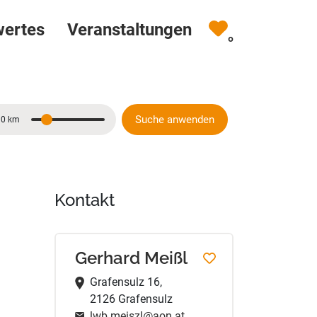
wertes
Veranstaltungen
0
Suche anwenden
10 km
Entfernung
Kontakt
Gerhard Meißl
Grafensulz 16,
2126 Grafensulz
lwb.meiszl@aon.at