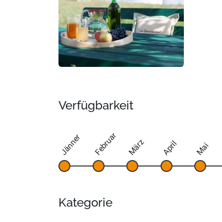
Verfügbarkeit
Februar
Jänner
März
April
Mai
Kategorie