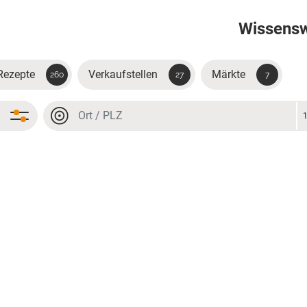
Wissens
Rezepte
Verkaufstellen
Märkte
260
27
7
Ort oder PLZ
Ort oder PLZ