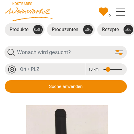
Zum Hauptinhalt springen
0
Produkte
Produzenten
Rezepte
6283
489
260
Suche
Ort oder PLZ
10 km
Entfernung
Ort oder PLZ
Suche anwenden
Cuvée Barrique