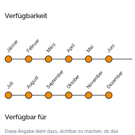
Verfügbarkeit
Februar
Jänner
März
April
Juni
Mai
September
November
Dezember
Oktober
August
Juli
Verfügbar für
Diese Angabe dient dazu, sichtbar zu machen, ob das