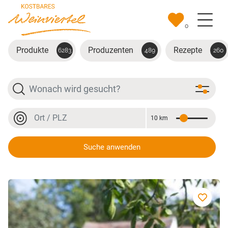
Zum Hauptinhalt springen
0
Produkte
Produzenten
Rezepte
6283
489
260
Suche
Ort oder PLZ
10 km
Entfernung
Ort oder PLZ
Suche anwenden
Cuvée "Womanizer"