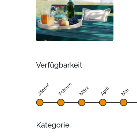
Verfügbarkeit
Februar
Jänner
März
April
Mai
Kategorie