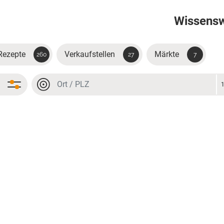
Wissens
Rezepte
Verkaufstellen
Märkte
260
27
7
Ort oder PLZ
Ort oder PLZ