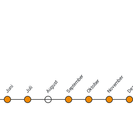
September
November
De
Oktober
August
Juni
Juli