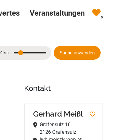
wertes
Veranstaltungen
0
Suche anwenden
10 km
Entfernung
Kontakt
Gerhard Meißl
Grafensulz 16,
2126 Grafensulz
lwb.meiszl@aon.at