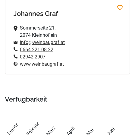
Johannes Graf
Sommerseite 21,
2074 Kleinhöflein
info@weinbaugraf.at
0664 221 08 22
02942 2907
www.weinbaugraf.at
Verfügbarkeit
Februar
Jänner
März
April
Juni
Mai