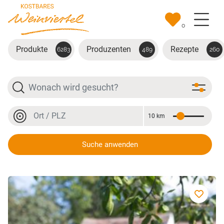
Zum Hauptinhalt springen
0
Produkte
Produzenten
Rezepte
6283
489
260
Suche
Ort oder PLZ
10 km
Entfernung
Ort oder PLZ
Suche anwenden
Edelbrände, Liköre