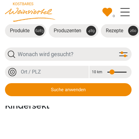
Zum Hauptinhalt springen
0
Produkte
Produzenten
Rezepte
6283
489
260
Suche
Ort oder PLZ
10 km
Entfernung
Ort oder PLZ
Suche anwenden
Freche Früchtchen -
Kindersekt