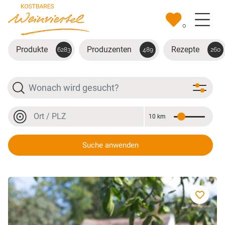
Zum Hauptinhalt springen
0
Produkte
Produzenten
Rezepte
6283
489
260
Suche
Ort oder PLZ
10 km
Entfernung
Ort oder PLZ
Suche anwenden
Frizzante, div. Weine