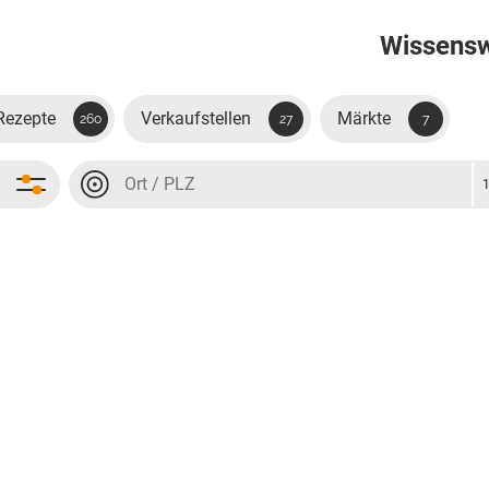
Wissens
Rezepte
Verkaufstellen
Märkte
260
27
7
Ort oder PLZ
Ort oder PLZ