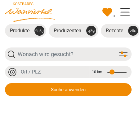
Zum Hauptinhalt springen
0
Produkte
Produzenten
Rezepte
6283
489
260
Suche
Ort oder PLZ
10 km
Entfernung
Ort oder PLZ
Suche anwenden
Gelee - Traube + Holler