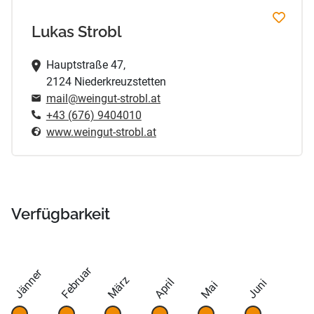
Lukas Strobl
Hauptstraße 47,
2124 Niederkreuzstetten
mail@weingut-strobl.at
+43 (676) 9404010
www.weingut-strobl.at
Verfügbarkeit
Februar
Jänner
März
April
Juni
Mai