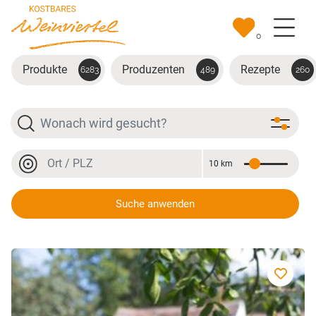
Zum Hauptinhalt springen
0
Produkte
Produzenten
Rezepte
6283
489
260
Suche
Ort oder PLZ
10 km
Entfernung
Ort oder PLZ
Suche anwenden
Grüner Veltliner