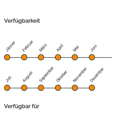
Verfügbarkeit
Februar
Jänner
März
April
Juni
Mai
September
November
Dezember
Oktober
August
Juli
Verfügbar für