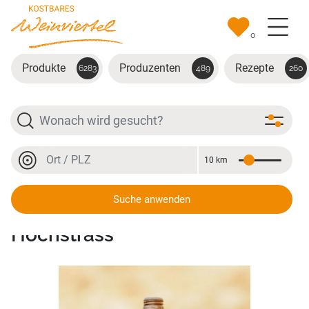
Zum Hauptinhalt springen
0
Produkte
Produzenten
Rezepte
6283
489
260
Suche
Ort oder PLZ
10 km
Entfernung
Ort oder PLZ
Suche anwenden
Grüner Veltliner Ried
Hochstrass