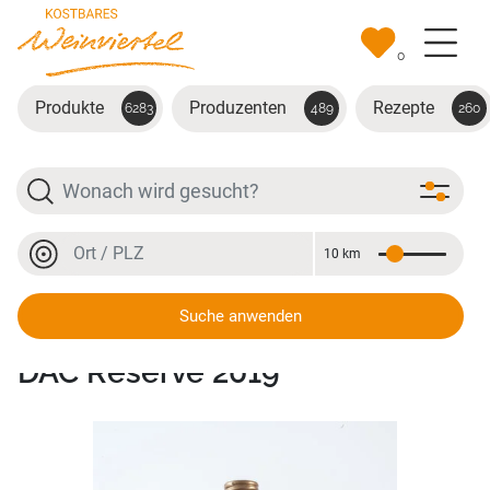
Zum Hauptinhalt springen
0
Produkte
Produzenten
Rezepte
6283
489
260
Suche
Ort oder PLZ
10 km
Entfernung
Ort oder PLZ
Suche anwenden
Grüner Veltliner Weinviertel
DAC Reserve 2019