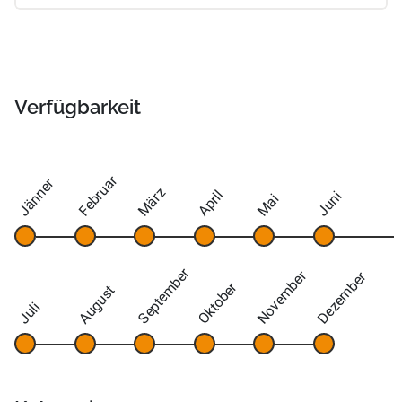
Verfügbarkeit
Februar
Jänner
März
April
Juni
Mai
September
November
Dezember
Oktober
August
Juli