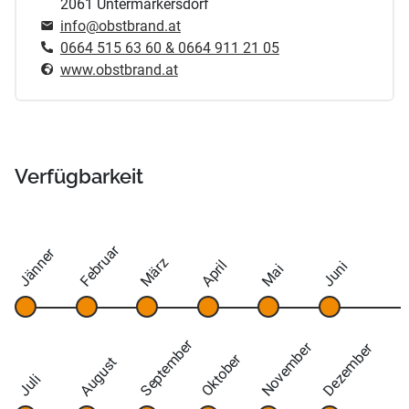
2061 Untermarkersdorf
info@obstbrand.at
0664 515 63 60 & 0664 911 21 05
www.obstbrand.at
Verfügbarkeit
Februar
Jänner
März
April
Juni
Mai
September
November
Dezember
Oktober
August
Juli