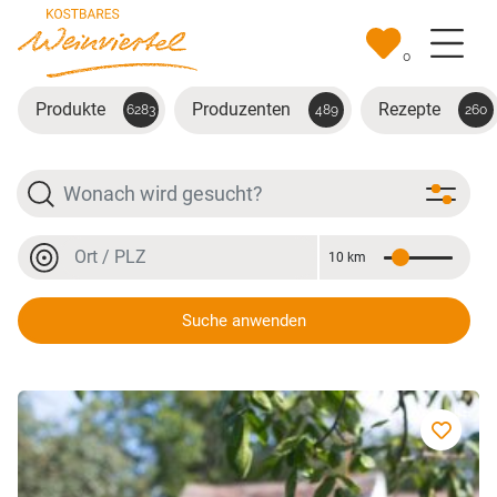
Zum Hauptinhalt springen
0
Produkte
Produzenten
Rezepte
6283
489
260
Suche
Ort oder PLZ
10 km
Entfernung
Ort oder PLZ
Suche anwenden
Haselnuss - Spirituose