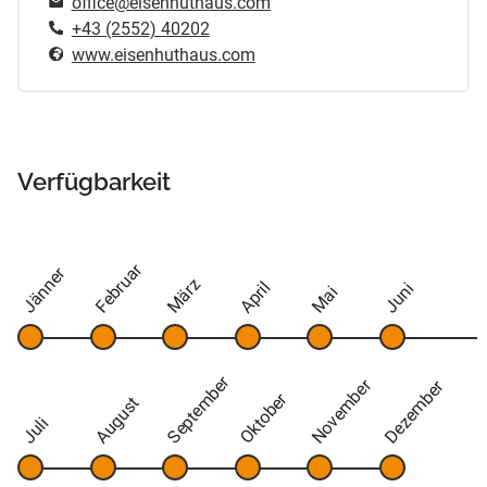
office@eisenhuthaus.com
+43 (2552) 40202
www.eisenhuthaus.com
Verfügbarkeit
Februar
Jänner
März
April
Juni
Mai
September
November
Dezember
Oktober
August
Juli