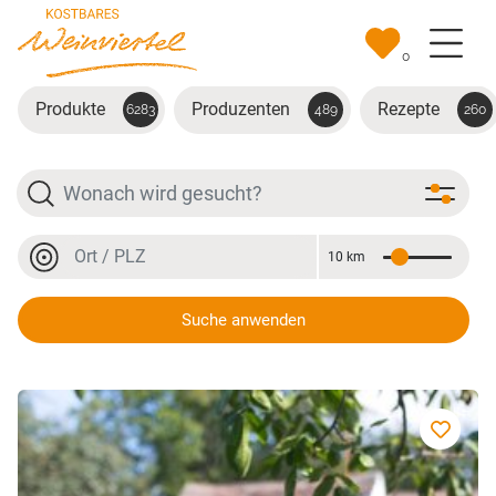
Zum Hauptinhalt springen
0
Produkte
Produzenten
Rezepte
6283
489
260
Suche
Ort oder PLZ
10 km
Entfernung
Ort oder PLZ
Suche anwenden
Haussemmel