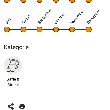
September
November
Dezember
Oktober
August
Juli
Kategorie
Säfte &
Sirupe