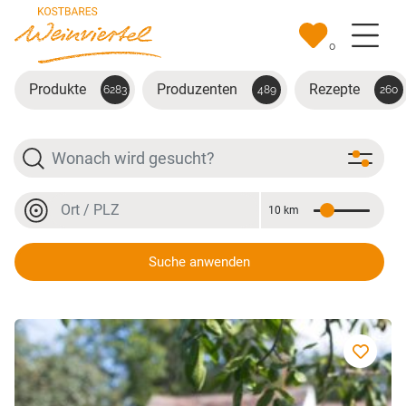
Zum Hauptinhalt springen
0
Produkte
Produzenten
Rezepte
6283
489
260
Suche
Ort oder PLZ
10 km
Entfernung
Ort oder PLZ
Suche anwenden
Holunderblüten-Rosen-Sirup