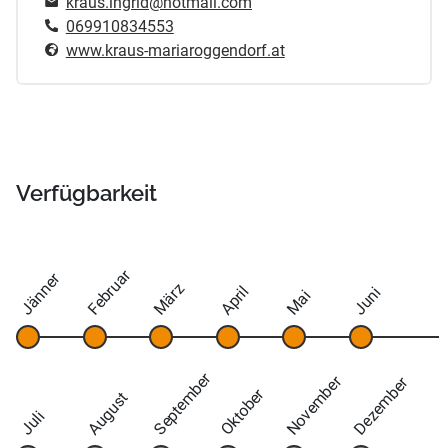
kraus.ingrid@hotmail.com
069910834553
www.kraus-mariaroggendorf.at
Verfügbarkeit
Februar
Jänner
März
April
Juni
Mai
September
November
Dezember
Oktober
August
Juli