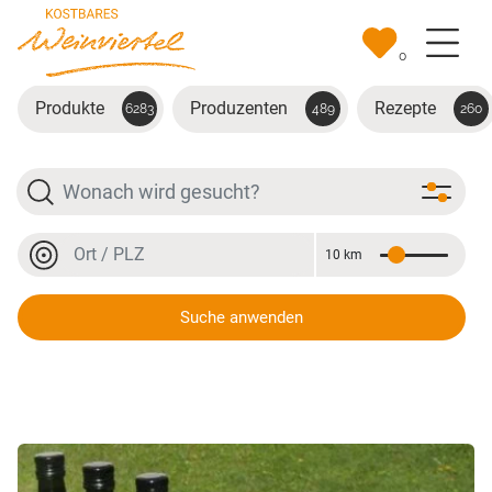
Zum Hauptinhalt springen
0
Produkte
Produzenten
Rezepte
6283
489
260
Suche
Ort oder PLZ
10 km
Entfernung
Ort oder PLZ
Suche anwenden
Kürbiskernöl