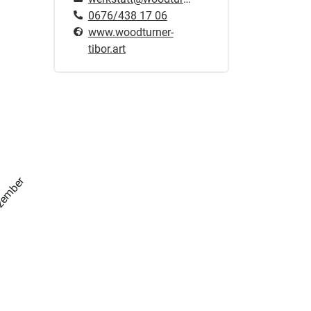
0676/438 17 06
www.woodturner-
tibor.art
zember