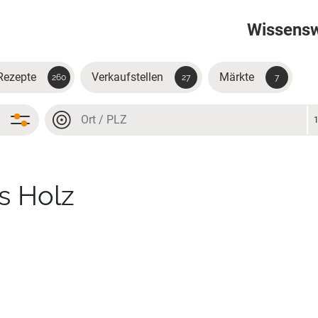
Wissens
Rezepte
Verkaufstellen
Märkte
260
27
7
Ort oder PLZ
Ort oder PLZ
s Holz