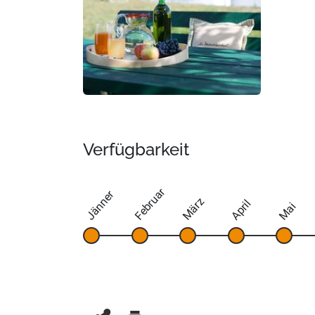
Verfügbarkeit
Februar
Jänner
März
April
Mai