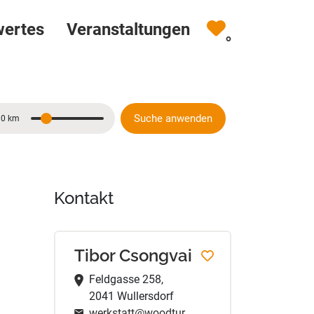
wertes
Veranstaltungen
0
Suche anwenden
10 km
Entfernung
Kontakt
Tibor Csongvai
Feldgasse 258,
2041 Wullersdorf
werkstatt@woodturner-tibor.at