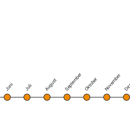
September
November
De
Oktober
August
Juni
Juli